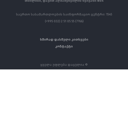
თბილისი, დავით აღმაშენებლის ხეივანი N64
საერთო სასამართლოების საინფორმაციო ცენტრი: 1545
(+995 032) 2 51 05 55 (7766)
ხშირად დასმული კითხვები
კონტაქტი
ყველა უფლება დაცულია ©
თბილისის საქალაქო სასამართლო - 2026 წელი
ეს ვებსაიტი შექმნილია ევროკავშირის მხარდაჭერით. მის
შინაარსზე სრულად პასუხისმგებელია თბილისის საქალაქო
სასამართლო და არ ნიშნავს რომ იგი ასახავს ევროკავშირის