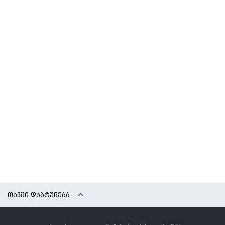
ᲗᲐᲕᲨᲘ ᲓᲐᲑᲠᲣᲜᲔᲑᲐ