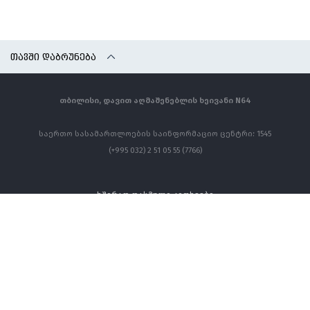
ᲗᲐᲕᲨᲘ ᲓᲐᲑᲠᲣᲜᲔᲑᲐ
თბილისი, დავით აღმაშენებლის ხეივანი N64
საერთო სასამართლოების საინფორმაციო ცენტრი: 1545
(+995 032) 2 51 05 55 (7766)
ხშირად დასმული კითხვები
კონტაქტი
ყველა უფლება დაცულია ©
თბილისის საქალაქო სასამართლო - 2026 წელი