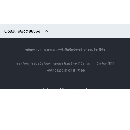
ᲗᲐᲕᲨᲘ ᲓᲐᲑᲠᲣᲜᲔᲑᲐ
თბილისი, დავით აღმაშენებლის ხეივანი N64
საერთო სასამართლოების საინფორმაციო ცენტრი: 1545
(+995 032) 2 51 05 55 (7766)
ხშირად დასმული კითხვები
კონტაქტი
ყველა უფლება დაცულია ©
თბილისის საქალაქო სასამართლო - 2026 წელი