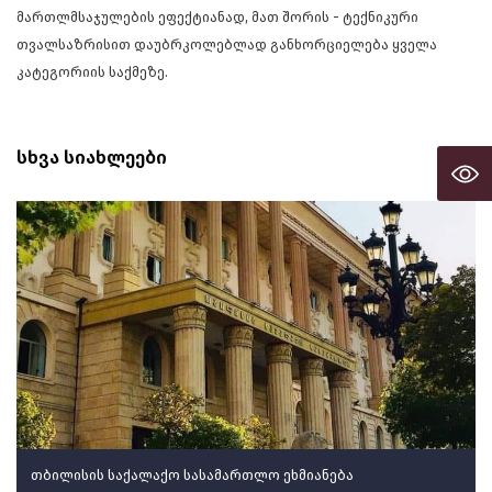
მართლმსაჯულების ეფექტიანად, მათ შორის - ტექნიკური
თვალსაზრისით დაუბრკოლებლად განხორციელება ყველა
კატეგორიის საქმეზე.
სხვა სიახლეები
თბილისის საქალაქო სასამართლო ეხმიანება