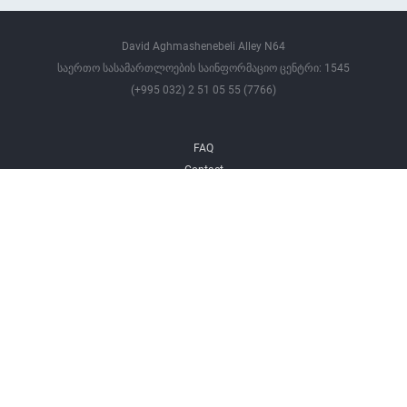
David Aghmashenebeli Alley N64
საერთო სასამართლოების საინფორმაციო ცენტრი: 1545
(+995 032) 2 51 05 55 (7766)
FAQ
Contact
All Rights Reserved ©
Tbilisi City Court - 2026 Year
This website is designed by the European Union. Its content is fully
responsible for the Tbilisi City Court and does not mean that it reflects the