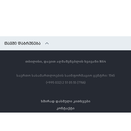
ᲗᲐᲕᲨᲘ ᲓᲐᲑᲠᲣᲜᲔᲑᲐ
თბილისი, დავით აღმაშენებლის ხეივანი N64
საერთო სასამართლოების საინფორმაციო ცენტრი: 1545
(+995 032) 2 51 05 55 (7766)
ხშირად დასმული კითხვები
კონტაქტი
ყველა უფლება დაცულია ©