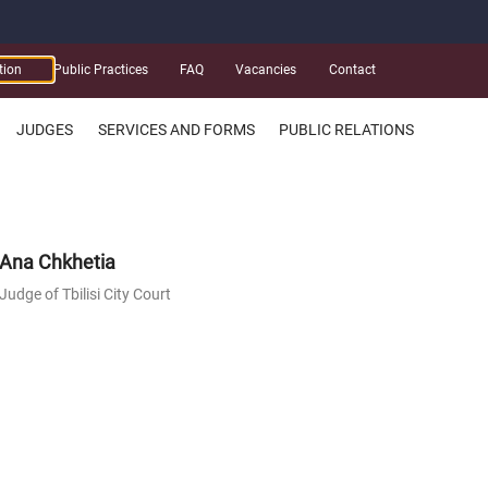
tion
Public Practices
FAQ
Vacancies
Contact
JUDGES
SERVICES AND FORMS
PUBLIC RELATIONS
Ana Chkhetia
Judge of Tbilisi City Court