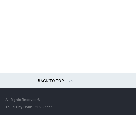
BACK TO TOP
All Rights Reserved ©
Tbilisi City Court - 2026 Year