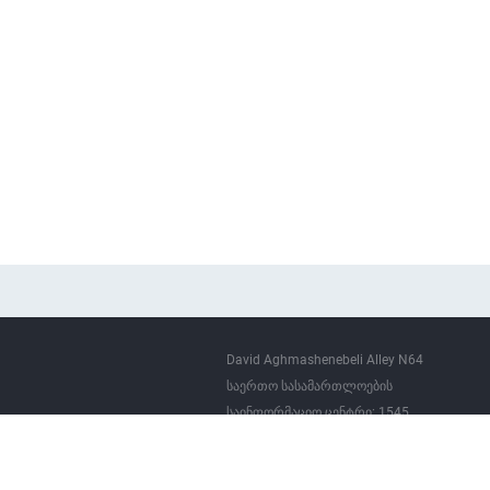
David Aghmashenebeli Alley N64
საერთო სასამართლოების
საინფორმაციო ცენტრი: 1545
(+995 032) 2 51 05 55 (7766)