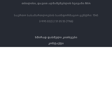
თბილისი, დავით აღმაშენებლის ხეივანი N64
საერთო სასამართლოების საინფორმაციო ცენტრი: 1545
(+995 032) 2 51 05 55 (7766)
ხშირად დასმული კითხვები
კონტაქტი
ყველა უფლება დაცულია ©
თბილისის საქალაქო სასამართლო - 2026 წელი
ეს ვებსაიტი შექმნილია ევროკავშირის მხარდაჭერით. მის
შინაარსზე სრულად პასუხისმგებელია თბილისის საქალაქო
სასამართლო და არ ნიშნავს რომ იგი ასახავს ევროკავშირის