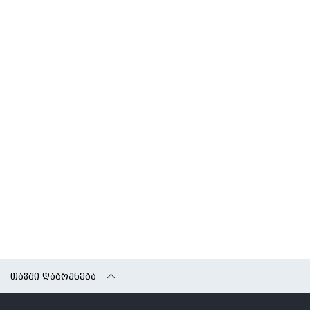
ᲗᲐᲕᲨᲘ ᲓᲐᲑᲠᲣᲜᲔᲑᲐ