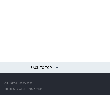
BACK TO TOP
All Rights Reserved ©
Tbilisi City Court - 2026 Year