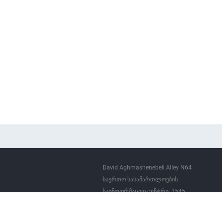
David Aghmashenebeli Alley N64
საერთო სასამართლოების
საინფორმაციო ცენტრი: 1545
(+995 032) 2 51 05 55 (7766)