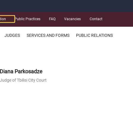
tion
Public Practices
FAQ
Vacancies
Contact
JUDGES
SERVICES AND FORMS
PUBLIC RELATIONS
Diana Parkosadze
Judge of Tbilisi City Court