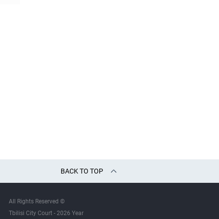
BACK TO TOP
All Rights Reserved ©
Tbilisi City Court - 2026 Year