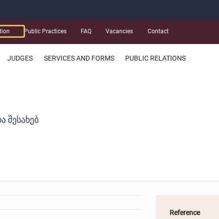
tion
Public Practices
FAQ
Vacancies
Contact
JUDGES
SERVICES AND FORMS
PUBLIC RELATIONS
Ა ᲨᲔᲡᲐᲮᲔᲑ
Reference